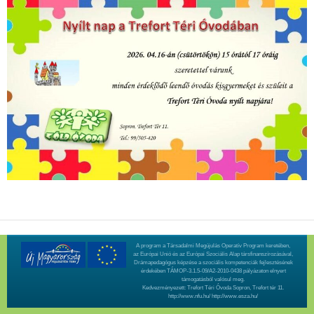
A program a Társadalmi Megújulás Operatív Program keretében,
az Európai Unió és az Európai Szociális Alap társfinanszírozásával,
Drámapedagógus képzése a szociális kompetenciák fejlesztésének
érdekében TÁMOP-3.1.5-09/A2-2010-0438 pályázaton elnyert
támogatásból valósul meg.
Kedvezményezett: Trefort Téri Óvoda Sopron, Trefort tér 11.
http://www.nfu.hu/
http://www.esza.hu/